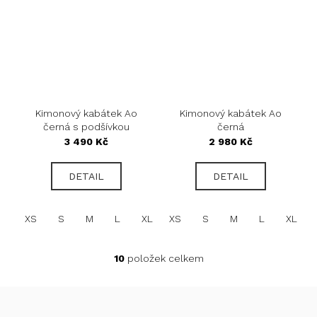
Kimonový kabátek Ao
Kimonový kabátek Ao
černá s podšívkou
černá
3 490 Kč
2 980 Kč
DETAIL
DETAIL
XS
S
M
L
XL
XS
S
M
L
XL
10
položek celkem
O
v
l
Z
á