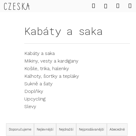
K
Přejít
Hledat
Náku
M
Přihlášení
o
na
Zpět
Zpět
košík
obsah
š
í
Kabáty a saka
C
k
o
p
Kabáty a saka
o
Mikiny, vesty a kardigany
t
Košile, trika, halenky
ř
Kalhoty, šortky a tepláky
e
Sukně a šaty
b
Doplňky
u
Upcycling
j
Slevy
e
t
Ř
e
a
Doporučujeme
Nejlevnější
Nejdražší
Nejprodávanější
Abecedně
n