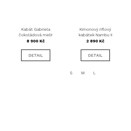
Kabát Gabriela
Kimonový riflový
čokoládová melír
kabátek Nambu II
8 900 Kč
2 890 Kč
DETAIL
DETAIL
S
M
L