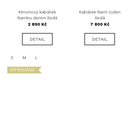
Kimonový kabátek
Kabátek Nami loden
Nambu denim šedá
šedá
2 890 Kč
7 800 Kč
DETAIL
DETAIL
S
M
L
VYPRODÁNO