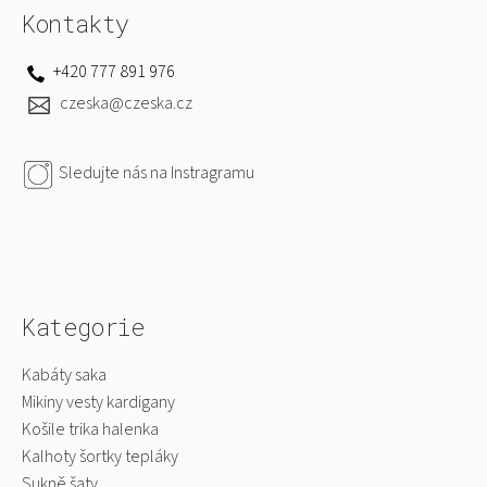
á
d
Kontakty
p
a
c
a
+420 777 891 976
í
t
czeska@czeska.cz
p
í
r
v
Sledujte nás na Instragramu
k
y
v
ý
p
i
Kategorie
s
u
Kabáty saka
Mikiny vesty kardigany
Košile trika halenka
Kalhoty šortky tepláky
Sukně šaty